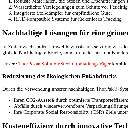
Robuste Materialien, die Stößen und Erschütterungen 
Wasserdichte Versiegelungen zum Schutz vor Feuchtig
Integrierte Stoßdämpfer für empfindliche Güter
RFID-kompatible Systeme für lückenloses Tracking
Nachhaltige Lösungen für eine grüne
In Zeiten wachsenden Umweltbewusstseins setzt die wi-sa
globale Nachhaltigkeitsziele, sondern bietet unseren Kun
Unsere
ThorPak® Solution/Steel Großladungsträger
kombini
Reduzierung des ökologischen Fußabdrucks
Durch die Verwendung unserer nachhaltigen ThorPak®-Sy
Ihren CO2-Ausstoß durch optimierte Transporteffizien
Abfälle durch wiederverwendbare Verpackungslösung
Ihre Corporate Social Responsibility (CSR) Ziele unter
Kosteneffizienz durch innovative Tec