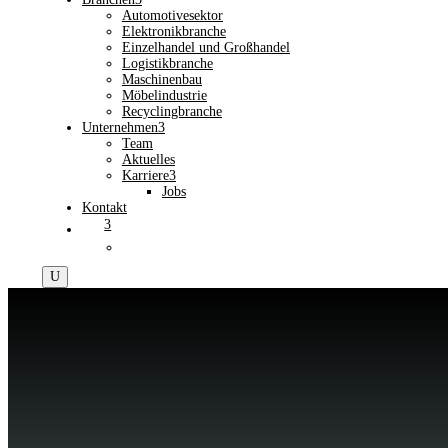
Automotivesektor
Elektronikbranche
Einzelhandel und Großhandel
Logistikbranche
Maschinenbau
Möbelindustrie
Recyclingbranche
Unternehmen
3
Team
Aktuelles
Karriere
3
Jobs
Kontakt
3
U