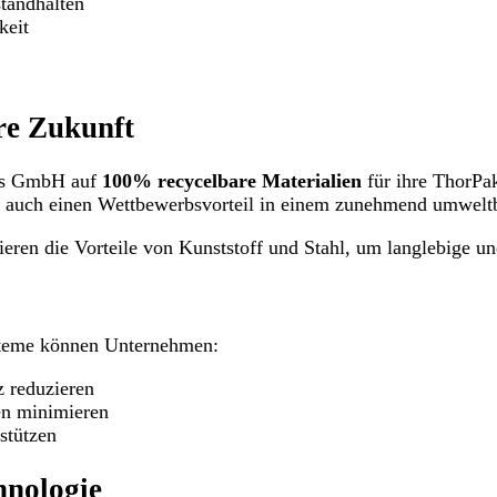
standhalten
keit
re Zukunft
les GmbH auf
100% recycelbare Materialien
für ihre ThorPa
den auch einen Wettbewerbsvorteil in einem zunehmend umwel
eren die Vorteile von Kunststoff und Stahl, um langlebige u
steme können Unternehmen:
z reduzieren
en minimieren
stützen
hnologie