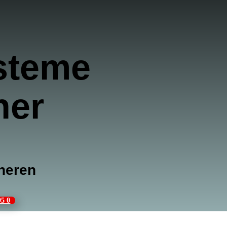
steme
ner
heren
95 0