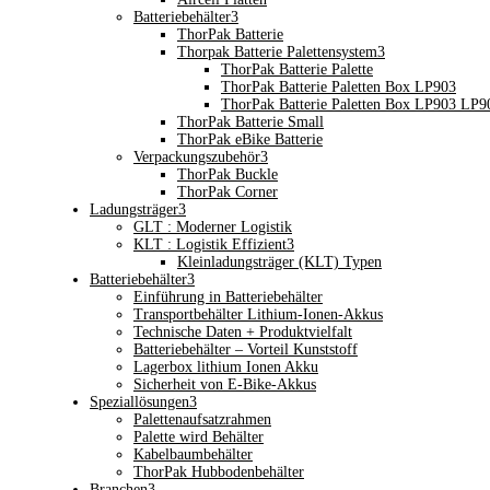
Batteriebehälter
3
ThorPak Batterie
Thorpak Batterie Palettensystem
3
ThorPak Batterie Palette
ThorPak Batterie Paletten Box LP903
ThorPak Batterie Paletten Box LP903 LP
ThorPak Batterie Small
ThorPak eBike Batterie
Verpackungszubehör
3
ThorPak Buckle
ThorPak Corner
Ladungsträger
3
GLT : Moderner Logistik
KLT : Logistik Effizient
3
Kleinladungsträger (KLT) Typen
Batteriebehälter
3
Einführung in Batteriebehälter
Transportbehälter Lithium-Ionen-Akkus
Technische Daten + Produktvielfalt
Batteriebehälter – Vorteil Kunststoff
Lagerbox lithium Ionen Akku
Sicherheit von E-Bike-Akkus
Speziallösungen
3
Palettenaufsatzrahmen
Palette wird Behälter
Kabelbaumbehälter
ThorPak Hubbodenbehälter
Branchen
3