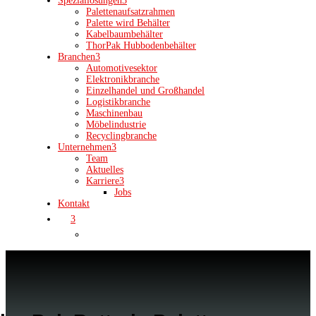
Speziallösungen
3
Palettenaufsatzrahmen
Palette wird Behälter
Kabelbaumbehälter
ThorPak Hubbodenbehälter
Branchen
3
Automotivesektor
Elektronikbranche
Einzelhandel und Großhandel
Logistikbranche
Maschinenbau
Möbelindustrie
Recyclingbranche
Unternehmen
3
Team
Aktuelles
Karriere
3
Jobs
Kontakt
3