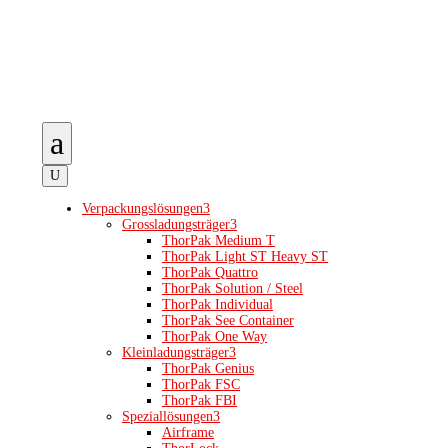
a
U
Verpackungslösungen
3
Grossladungsträger
3
ThorPak Medium T
ThorPak Light ST Heavy ST
ThorPak Quattro
ThorPak Solution / Steel
ThorPak Individual
ThorPak See Container
ThorPak One Way
Kleinladungsträger
3
ThorPak Genius
ThorPak FSC
ThorPak FBI
Speziallösungen
3
Airframe