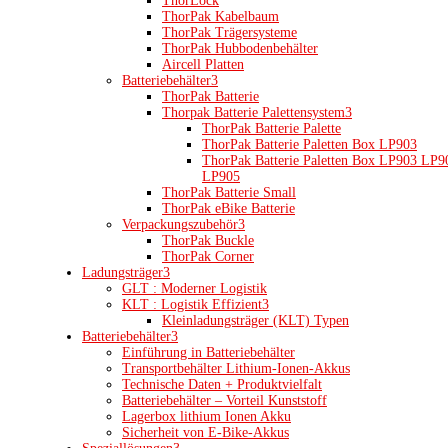
ThorLock
ThorPak Kabelbaum
ThorPak Trägersysteme
ThorPak Hubbodenbehälter
Aircell Platten
Batteriebehälter
3
ThorPak Batterie
Thorpak Batterie Palettensystem
3
ThorPak Batterie Palette
ThorPak Batterie Paletten Box LP903
ThorPak Batterie Paletten Box LP903 LP9
LP905
ThorPak Batterie Small
ThorPak eBike Batterie
Verpackungszubehör
3
ThorPak Buckle
ThorPak Corner
Ladungsträger
3
GLT : Moderner Logistik
KLT : Logistik Effizient
3
Kleinladungsträger (KLT) Typen
Batteriebehälter
3
Einführung in Batteriebehälter
Transportbehälter Lithium-Ionen-Akkus
Technische Daten + Produktvielfalt
Batteriebehälter – Vorteil Kunststoff
Lagerbox lithium Ionen Akku
Sicherheit von E-Bike-Akkus