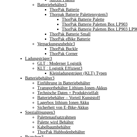
Batteriebehälter
3
ThorPak Batterie
Thorpak Batterie Palettensystem
3
ThorPak Batterie Palette
ThorPak Batterie Paletten Box LP903
ThorPak Batterie Paletten Box LP903 LP
ThorPak Batterie Small
ThorPak eBike Batterie
Verpackungszubehör
3
ThorPak Buckle
ThorPak Corner
Ladungsträger
3
GLT : Moderner Logistik
KLT : Logistik Effizient
3
Kleinladungsträger (KLT) Typen
Batteriebehälter
3
Einführung in Batteriebehälter
Transportbehälter Lithium-Ionen-Akkus
Technische Daten + Produktvielfalt
Batteriebehälter – Vorteil Kunststoff
Lagerbox lithium Ionen Akku
Sicherheit von E-Bike-Akkus
Speziallösungen
3
Palettenaufsatzrahmen
Palette wird Behälter
Kabelbaumbehälter
ThorPak Hubbodenbehälter
Branchen
3