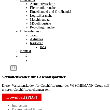
Automotivesektor
Elektronikbranche
Einzelhandel und Großhandel
Logistikbranche
Maschinenbau
Möbelindustrie
Recyclingbranche
Unternehmen
3
Team
Aktuelles
Karriere
3
Jobs
Kontakt
3
U
Verhaltenskodex für Geschäftspartner
Dieser Verhaltenskodex für Geschäftspartner der WISCHEMANN Group soll ein
unseren Geschäftsbeziehungen sein.
Download (PDF)
Impressum
Datenschutzerklärung