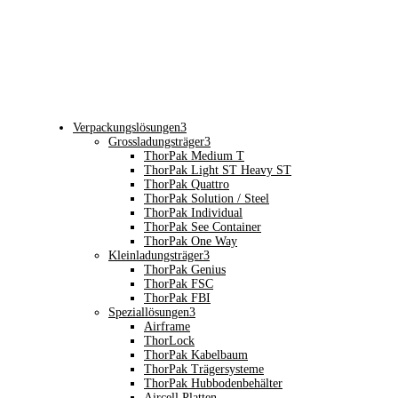
Verpackungslösungen
3
Grossladungsträger
3
ThorPak Medium T
ThorPak Light ST Heavy ST
ThorPak Quattro
ThorPak Solution / Steel
ThorPak Individual
ThorPak See Container
ThorPak One Way
Kleinladungsträger
3
ThorPak Genius
ThorPak FSC
ThorPak FBI
Speziallösungen
3
Airframe
ThorLock
ThorPak Kabelbaum
ThorPak Trägersysteme
ThorPak Hubbodenbehälter
Aircell Platten